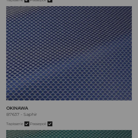
OKINAWA
B7637 - Saphir
Tapisserie
Passepoil