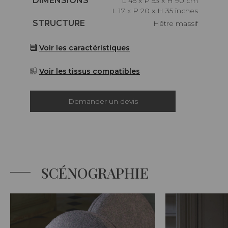
DIMENSIONS
L 45 x P 53 x H 90 cm
L 17 x P 20 x H 35 inches
Caractéristiques
STRUCTURE
Hêtre massif
Voir les caractéristiques
Voir les tissus compatibles
Demander un devis
SCÉNOGRAPHIE