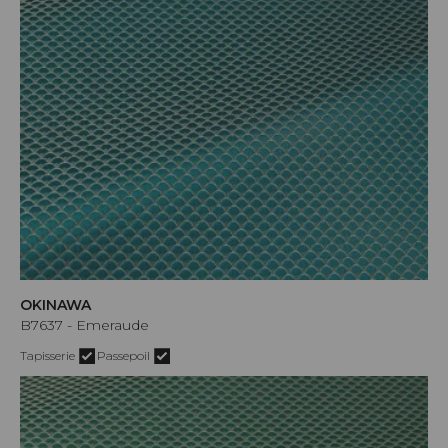
OKINAWA
B7637 - Emeraude
Tapisserie
Passepoil