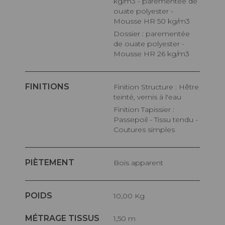
kg/m3 - parementée de
ouate polyester -
Mousse HR 50 kg/m3
Dossier : parementée
de ouate polyester -
Mousse HR 26 kg/m3
FINITIONS
Finition Structure : Hêtre
teinté, vernis à l'eau
Finition Tapissier :
Passepoil - Tissu tendu -
Coutures simples
PIÈTEMENT
Bois apparent
POIDS
10,00 Kg
MÉTRAGE TISSUS
1,50 m