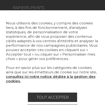
PAPIERS PEINTS
TAPIS ET MOQUETTES
Nous utilisons des cookies, y compris des cookies
MOBILIER
tiers, à des fins de fonctionnement, d’analyses
PROJETS
statistiques, de personnalisation de votre
expérience, afin de vous proposer des contenus
SUR-MESURE
ciblés adaptés à vos centres d’intérêts et analyser la
performance de nos campagnes publicitaires. Vous
pouvez accepter ces cookies en cliquant sur «
MAGAZINE
Accepter tout » ou cliquer sur « Personnaliser mes
choix » pour gérer vos préférences.
LA MAISON
Pour en savoir plus sur les catégories de cookies
OÙ NOUS TROUVER ?
ainsi que sur les émetteurs de cookie sur notre site,
consultez ici notre notice dédiée à la gestion des
cookies.
TOUT ACCEPTER
Carrière
Contact
Lexique