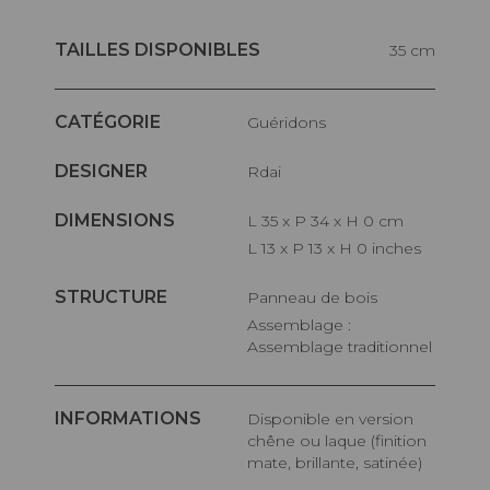
TAILLES DISPONIBLES
35 cm
CATÉGORIE
Guéridons
DESIGNER
Rdai
DIMENSIONS
L 35 x P 34 x H 0 cm
L 13 x P 13 x H 0 inches
STRUCTURE
Panneau de bois
Assemblage :
Assemblage traditionnel
INFORMATIONS
Disponible en version
chêne ou laque (finition
mate, brillante, satinée)