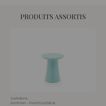
PRODUITS ASSORTIS
Guéridons
Gué
SHIFUMI - FSHIFGU035LB
SH