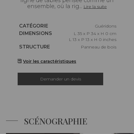
ligne de tables pensée comme un
ensemble, où la rig...
Lire la suite
Caractéristiques
CATÉGORIE
Guéridons
Caractéristiques
DIMENSIONS
L 35 x P 34 x H 0 cm
L 13 x P 13 x H 0 inches
Caractéristiques
STRUCTURE
Panneau de bois
Voir les caractéristiques
Demander un devis
SCÉNOGRAPHIE