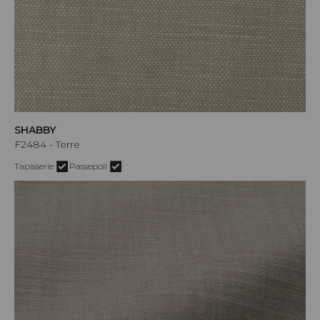
SHABBY
F2484 - Terre
Tapisserie
Passepoil