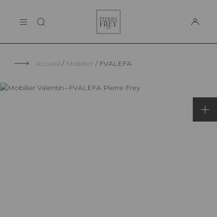
Panneau de gestion des cookies
Pierre
LA MAISON
Frey
SUPPORT
Accueil
Mobilier
FVALEFA