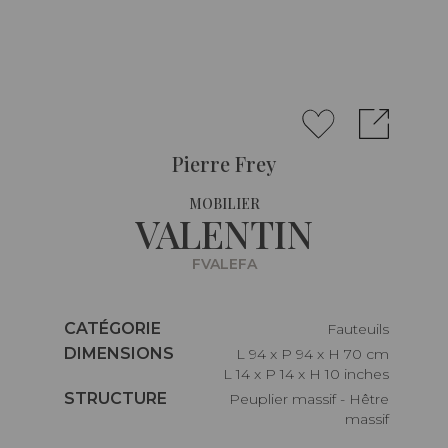
Pierre Frey
MOBILIER
VALENTIN
FVALEFA
Caractéristiques
CATÉGORIE
Fauteuils
Caractéristiques
DIMENSIONS
L 94 x P 94 x H 70 cm
L 14 x P 14 x H 10 inches
Caractéristiques
STRUCTURE
Peuplier massif - Hêtre
massif