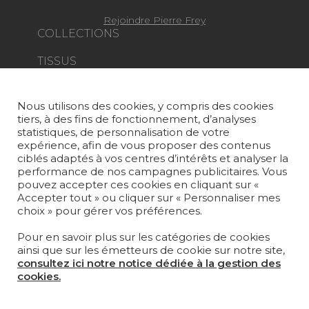
Rejoindre Pierre Frey
COLLECTIONS
TISSUS
PAPIERS PEINTS
Nous utilisons des cookies, y compris des cookies
TAPIS ET MOQUETTES
tiers, à des fins de fonctionnement, d’analyses
statistiques, de personnalisation de votre
MOBILIER
expérience, afin de vous proposer des contenus
PROJETS
ciblés adaptés à vos centres d’intérêts et analyser la
performance de nos campagnes publicitaires. Vous
pouvez accepter ces cookies en cliquant sur «
SUR-MESURE
Accepter tout » ou cliquer sur « Personnaliser mes
choix » pour gérer vos préférences.
MAGAZINE
Pour en savoir plus sur les catégories de cookies
LA MAISON
ainsi que sur les émetteurs de cookie sur notre site,
consultez ici notre notice dédiée à la gestion des
OÙ NOUS TROUVER ?
cookies.