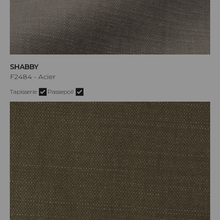
SHABBY
F2484 - Acier
Tapisserie
Passepoil