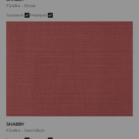
F2484 - Rose
Tapisserie
Passepoil
SHABBY
F2484 - Vermillon