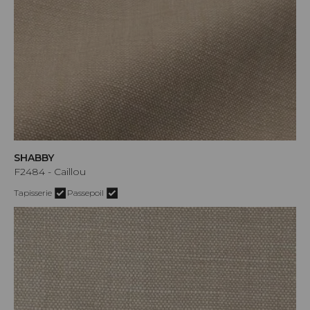
SHABBY
F2484 - Caillou
Tapisserie
Passepoil