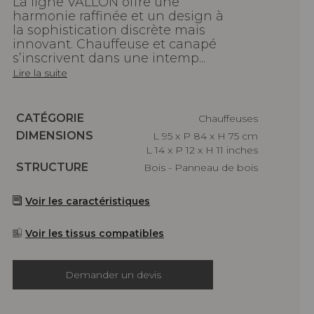
La ligne VALLON offre une
harmonie raffinée et un design à
la sophistication discrète mais
innovant. Chauffeuse et canapé
s’inscrivent dans une intemp...
Lire la suite
Caractéristiques
CATÉGORIE
Chauffeuses
Caractéristiques
DIMENSIONS
L 95 x P 84 x H 75 cm
L 14 x P 12 x H 11 inches
Caractéristiques
STRUCTURE
Bois - Panneau de bois
Voir les caractéristiques
Voir les tissus compatibles
Demander un devis