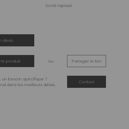
Socle tapissé
 devis
che produit
ou
Partager le lien
 un besoin spécifique ?
Contact
d dans les meilleurs délais.