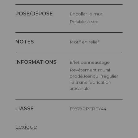
POSE/DÉPOSE
Encoller le mur
Pelable à sec
NOTES
Motif en relief
INFORMATIONS
Effet panneautage
Revêtement mural
brodé.Rendu irrégulier
lié à une fabrication
artisanale
LIASSE
F9979PPFREY44
Lexique