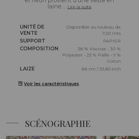
et fleuri provient d'une veste en
laine ...
Lire la suite
Caractéristiques
UNITÉ DE
Disponible au rouleau de
VENTE
7,20 mts
Caractéristiques
SUPPORT
PAPIER
Caractéristiques
COMPOSITION
38 % Viscose - 30 %
Polyester - 23 % Paille - 9 %
Coton
Caractéristiques
LAIZE
86 cm / 33,85 inch
Voir les caractéristiques
SCÉNOGRAPHIE