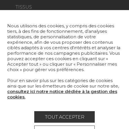
TISSUS
PAPIERS PEINTS
Nous utilisons des cookies, y compris des cookies
TAPIS ET MOQUETTES
tiers, à des fins de fonctionnement, d’analyses
statistiques, de personnalisation de votre
MOBILIER
expérience, afin de vous proposer des contenus
PROJETS
ciblés adaptés à vos centres d’intérêts et analyser la
performance de nos campagnes publicitaires. Vous
pouvez accepter ces cookies en cliquant sur «
SUR-MESURE
Accepter tout » ou cliquer sur « Personnaliser mes
choix » pour gérer vos préférences.
MAGAZINE
Pour en savoir plus sur les catégories de cookies
LA MAISON
ainsi que sur les émetteurs de cookie sur notre site,
consultez ici notre notice dédiée à la gestion des
OÙ NOUS TROUVER ?
cookies.
TOUT ACCEPTER