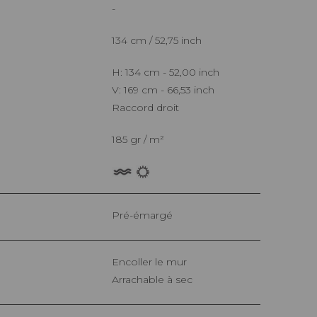
-
134 cm / 52,75 inch
H: 134 cm - 52,00 inch
V: 169 cm - 66,53 inch
Raccord droit
185 gr / m²
Pré-émargé
Encoller le mur
Arrachable à sec