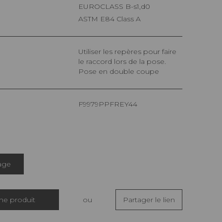
EUROCLASS B-s1,d0
ASTM E84 Class A
Utiliser les repères pour faire
le raccord lors de la pose.
Pose en double coupe
F9979PPFREY44
age
che produit
ou
Partager le lien