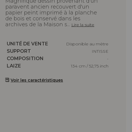
Magnifique dessin provenant d'un
paravent ancien recouvert d'un
papier peint imprimé à la planche
de bois et conservé dans les
archives de la Maison s...
Lire la suite
Caractéristiques
UNITÉ DE VENTE
Disponible au mètre
Caractéristiques
SUPPORT
INTISSE
Caractéristiques
COMPOSITION
-
Caractéristiques
LAIZE
134 cm / 52,75 inch
Voir les caractéristiques