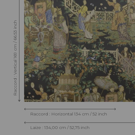
Raccord : Vertical 169 cm / 66.53 inch
Raccord : Horizontal 134 cm / 52 inch
Laize : 134,00 cm / 52,75 inch