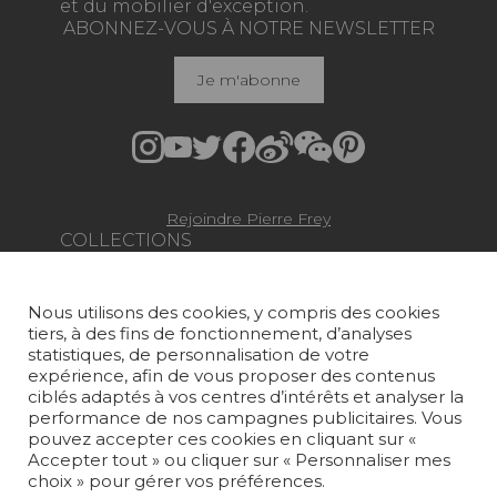
et du mobilier d'exception.
ABONNEZ-VOUS À NOTRE NEWSLETTER
Je m'abonne
Rejoindre Pierre Frey
COLLECTIONS
TISSUS
Nous utilisons des cookies, y compris des cookies
PAPIERS PEINTS
tiers, à des fins de fonctionnement, d’analyses
statistiques, de personnalisation de votre
TAPIS ET MOQUETTES
expérience, afin de vous proposer des contenus
ciblés adaptés à vos centres d’intérêts et analyser la
performance de nos campagnes publicitaires. Vous
MOBILIER
pouvez accepter ces cookies en cliquant sur «
PROJETS
Accepter tout » ou cliquer sur « Personnaliser mes
choix » pour gérer vos préférences.
SUR-MESURE