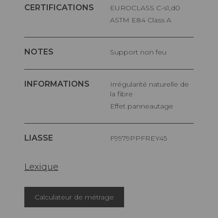
CERTIFICATIONS
EUROCLASS C-s1,d0
ASTM E84 Class A
NOTES
Support non feu
INFORMATIONS
Irrégularité naturelle de
la fibre
Effet panneautage
LIASSE
F9979PPFREY45
Lexique
Calculateur de métrage