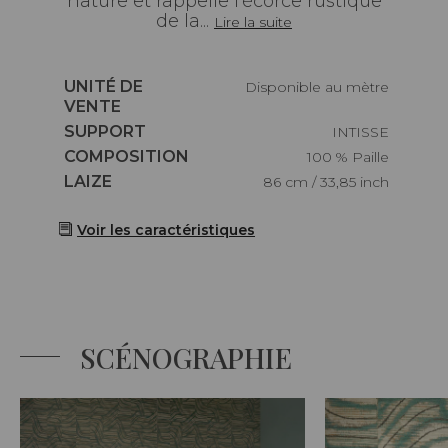
nature et rappelle l'écorce rustique
de la...
Lire la suite
Caractéristiques
UNITÉ DE
Disponible au mètre
VENTE
Caractéristiques
SUPPORT
INTISSE
Caractéristiques
COMPOSITION
100 % Paille
Caractéristiques
LAIZE
86 cm / 33,85 inch
Voir les caractéristiques
SCÉNOGRAPHIE