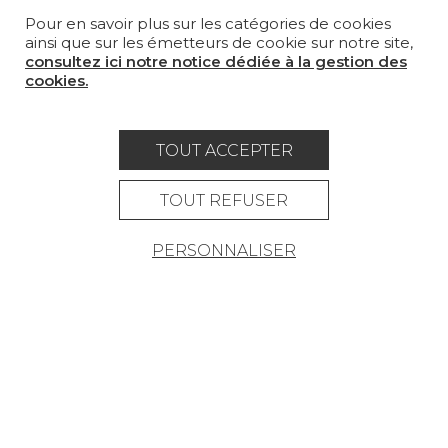
Pour en savoir plus sur les catégories de cookies
MAGAZINE
ainsi que sur les émetteurs de cookie sur notre site,
consultez ici notre notice dédiée à la gestion des
LA MAISON
cookies.
OÙ NOUS TROUVER ?
TOUT ACCEPTER
TOUT REFUSER
Carrière
Contact
Lexique
PERSONNALISER
Mentions légales
Politique générale de protection des
données
Condtions générales de vente
Espace presse