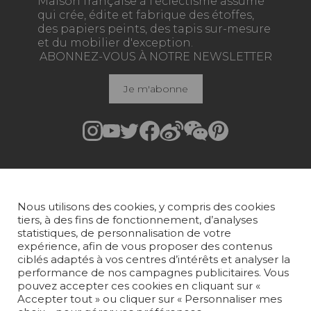
Maison française à l’éclectisme assumé
qui crée, édite et fabrique des étoffes,
des papiers peints, des tapis sur-mesure
et du mobilier d'exception.
ABONNEZ-VOUS À NOTRE NEWSLETTER
Je m'abonne
Rejoindre Pierre Frey
COLLECTIONS
Nous utilisons des cookies, y compris des cookies
TISSUS
tiers, à des fins de fonctionnement, d’analyses
statistiques, de personnalisation de votre
PAPIERS PEINTS
expérience, afin de vous proposer des contenus
ciblés adaptés à vos centres d’intérêts et analyser la
performance de nos campagnes publicitaires. Vous
TAPIS ET MOQUETTES
pouvez accepter ces cookies en cliquant sur «
Accepter tout » ou cliquer sur « Personnaliser mes
MOBILIER