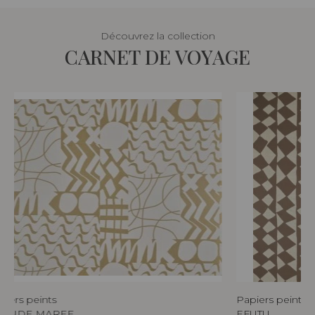
Découvrez la collection
CARNET DE VOYAGE
piers peints
Papiers peints
RANDE MAREE
EFUTU