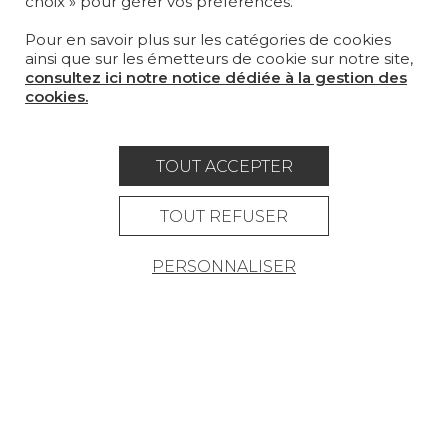
choix » pour gérer vos préférences.
PROJETS
Pour en savoir plus sur les catégories de cookies
SUR-MESURE
ainsi que sur les émetteurs de cookie sur notre site,
consultez ici notre notice dédiée à la gestion des
MAGAZINE
cookies.
LA MAISON
OÙ NOUS TROUVER ?
TOUT ACCEPTER
TOUT REFUSER
PERSONNALISER
Carrière
Contact
Lexique
Mentions légales
Politique générale de protection des
données
Condtions générales de vente