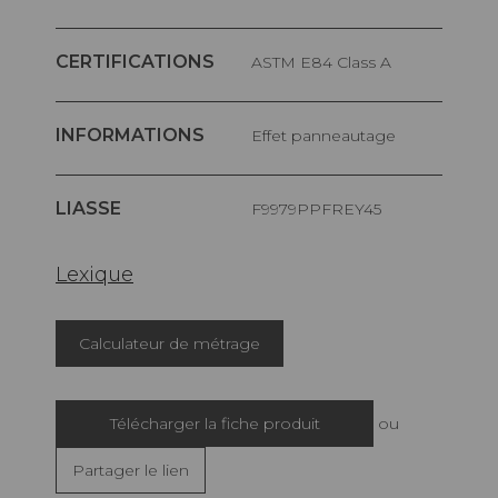
CERTIFICATIONS
ASTM E84 Class A
INFORMATIONS
Effet panneautage
LIASSE
F9979PPFREY45
Lexique
Calculateur de métrage
Télécharger la fiche produit
ou
Partager le lien