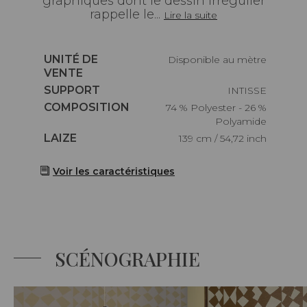
graphiques dont le dessin irrégulier
rappelle le...
Lire la suite
Caractéristiques
UNITÉ DE
Disponible au mètre
VENTE
Caractéristiques
SUPPORT
INTISSE
Caractéristiques
COMPOSITION
74 % Polyester - 26 %
Polyamide
Caractéristiques
LAIZE
139 cm / 54,72 inch
Voir les caractéristiques
SCÉNOGRAPHIE