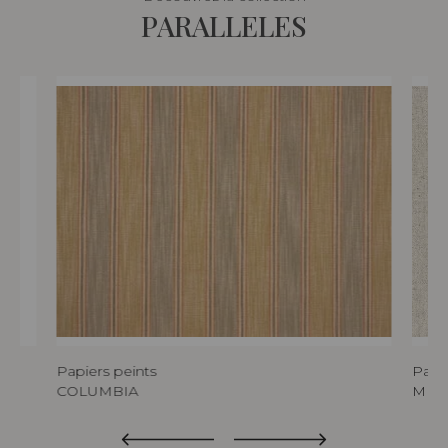
PARALLELES
Papiers peints
Papie
COLUMBIA
MIR