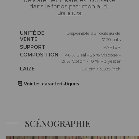
délicatement ikaté, est conservé
dans le fonds patrimonial d...
Lire la suite
Caractéristiques
UNITÉ DE
Disponible au rouleau de
VENTE
7,20 mts
Caractéristiques
SUPPORT
PAPIER
Caractéristiques
COMPOSITION
46 % Sisal - 23 % Viscose -
21 % Coton - 10 % Polyester
Caractéristiques
LAIZE
86 cm / 33,85 inch
Voir les caractéristiques
SCÉNOGRAPHIE