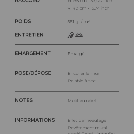
RACCORD
H: 86 cm - 33,00 inch
V: 40 cm - 15,74 inch
POIDS
581 gr / m²
ENTRETIEN
EMARGEMENT
Emargé
POSE/DÉPOSE
Encoller le mur
Pelable à sec
NOTES
Motif en relief
INFORMATIONS
Effet panneautage
Revêtement mural
brodé.Rendu irrégulier