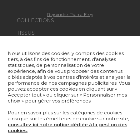
Rejoindre Pierre Frey
COLLECTIONS
TISSUS
PAPIERS PEINTS
Nous utilisons des cookies, y compris des cookies
TAPIS ET MOQUETTES
tiers, à des fins de fonctionnement, d’analyses
statistiques, de personnalisation de votre
MOBILIER
expérience, afin de vous proposer des contenus
PROJETS
ciblés adaptés à vos centres d’intérêts et analyser la
performance de nos campagnes publicitaires. Vous
pouvez accepter ces cookies en cliquant sur «
SUR-MESURE
Accepter tout » ou cliquer sur « Personnaliser mes
choix » pour gérer vos préférences.
MAGAZINE
Pour en savoir plus sur les catégories de cookies
LA MAISON
ainsi que sur les émetteurs de cookie sur notre site,
consultez ici notre notice dédiée à la gestion des
OÙ NOUS TROUVER ?
cookies.