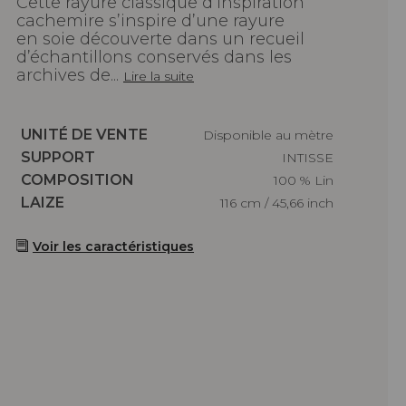
Cette rayure classique d’inspiration
cachemire s’inspire d’une rayure
en soie découverte dans un recueil
d’échantillons conservés dans les
archives de...
Lire la suite
Caractéristiques
UNITÉ DE VENTE
Disponible au mètre
Caractéristiques
SUPPORT
INTISSE
Caractéristiques
COMPOSITION
100 % Lin
Caractéristiques
LAIZE
116 cm / 45,66 inch
Voir les caractéristiques