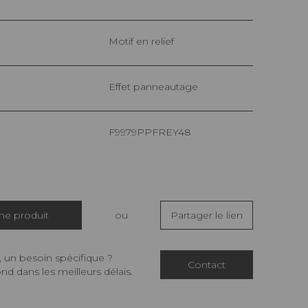
Motif en relief
Effet panneautage
F9979PPFREY48
che produit
ou
Partager le lien
 un besoin spécifique ?
Contact
d dans les meilleurs délais.