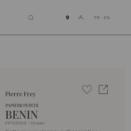
FR
-
EN
Pierre Frey
PAPIERS PEINTS
BENIN
FP133003 - Ocean