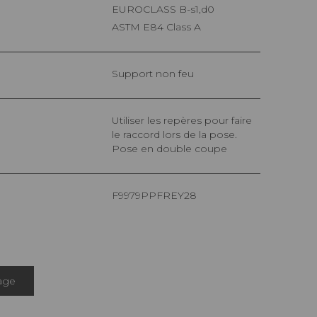
EUROCLASS B-s1,d0
ASTM E84 Class A
Support non feu
Utiliser les repères pour faire
le raccord lors de la pose.
Pose en double coupe
F9979PPFREY28
age