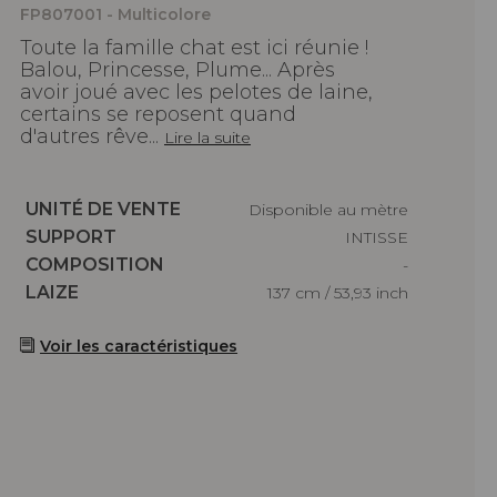
FP807001 - Multicolore
Toute la famille chat est ici réunie !
Balou, Princesse, Plume... Après
avoir joué avec les pelotes de laine,
certains se reposent quand
d'autres rêve...
Lire la suite
Caractéristiques
UNITÉ DE VENTE
Disponible au mètre
Caractéristiques
SUPPORT
INTISSE
Caractéristiques
COMPOSITION
-
Caractéristiques
LAIZE
137 cm / 53,93 inch
Voir les caractéristiques