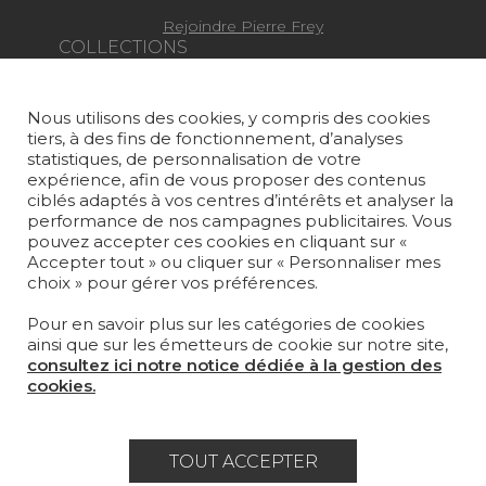
Rejoindre Pierre Frey
COLLECTIONS
TISSUS
Nous utilisons des cookies, y compris des cookies
PAPIERS PEINTS
tiers, à des fins de fonctionnement, d’analyses
statistiques, de personnalisation de votre
TAPIS ET MOQUETTES
expérience, afin de vous proposer des contenus
ciblés adaptés à vos centres d’intérêts et analyser la
performance de nos campagnes publicitaires. Vous
MOBILIER
pouvez accepter ces cookies en cliquant sur «
PROJETS
Accepter tout » ou cliquer sur « Personnaliser mes
choix » pour gérer vos préférences.
SUR-MESURE
Pour en savoir plus sur les catégories de cookies
MAGAZINE
ainsi que sur les émetteurs de cookie sur notre site,
consultez ici notre notice dédiée à la gestion des
LA MAISON
cookies.
OÙ NOUS TROUVER ?
TOUT ACCEPTER