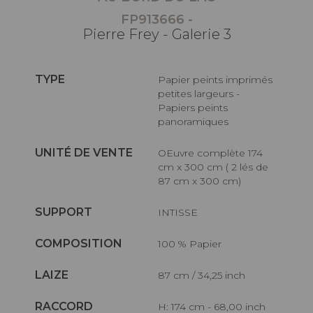
FP913666 -
Pierre Frey - Galerie 3
TYPE
Papier peints imprimés
petites largeurs -
Papiers peints
panoramiques
UNITÉ DE VENTE
OEuvre complète 174
cm x 300 cm ( 2 lés de
87 cm x 300 cm)
SUPPORT
INTISSE
COMPOSITION
100 % Papier
LAIZE
87 cm / 34,25 inch
RACCORD
H: 174 cm - 68,00 inch