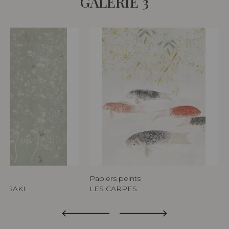
GALERIE 3
s
Papiers peints
WASAKI
LES CARPES