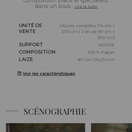
composition place le spectateur
dans un sous...
Lire la suite
Caractéristiques
UNITÉ DE
OEuvre complète 174 cm x
VENTE
300 cm ( 2 lés de 87 cm x
300 cm)
Caractéristiques
SUPPORT
INTISSE
Caractéristiques
COMPOSITION
100 % Papier
Caractéristiques
LAIZE
87 cm / 34,25 inch
Voir les caractéristiques
SCÉNOGRAPHIE