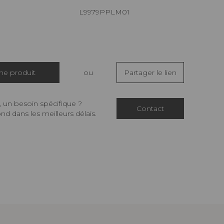
L9979PPLM01
che produit
ou
Partager le lien
 un besoin spécifique ?
Contact
d dans les meilleurs délais.