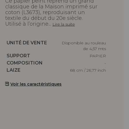
Ce papier peint reprend un grand
classique de la Maison imprimé sur
coton (L3673), reproduisant un
textile du début du 20e siècle.
Utilisé à l’origine...
Lire la suite
Caractéristiques
UNITÉ DE VENTE
Disponible au rouleau
de 4,57 mts
Caractéristiques
SUPPORT
PAPIER
Caractéristiques
COMPOSITION
-
Caractéristiques
LAIZE
68 cm / 26,77 inch
Voir les caractéristiques