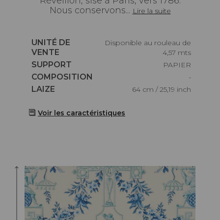
Réveillon, sise à Paris, vers 1786.
Nous conservons...
Lire la suite
Caractéristiques
UNITÉ DE
Disponible au rouleau de
VENTE
4,57 mts
Caractéristiques
SUPPORT
PAPIER
Caractéristiques
COMPOSITION
-
Caractéristiques
LAIZE
64 cm / 25,19 inch
Voir les caractéristiques