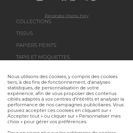
Rejoindre Pierre Frey
COLLECTIONS
TISSUS
PAPIERS PEINTS
TAPIS ET MOQUETTES
MOBILIER
PROJETS
Nous utilisons des cookies, y compris des cookies
tiers, à des fins de fonctionnement, d’analyses
SUR-MESURE
statistiques, de personnalisation de votre
expérience, afin de vous proposer des contenus
MAGAZINE
ciblés adaptés à vos centres d’intérêts et analyser la
performance de nos campagnes publicitaires. Vous
pouvez accepter ces cookies en cliquant sur «
LA MAISON
Accepter tout » ou cliquer sur « Personnaliser mes
choix » pour gérer vos préférences.
OÙ NOUS TROUVER ?
Pour en savoir plus sur les catégories de cookies