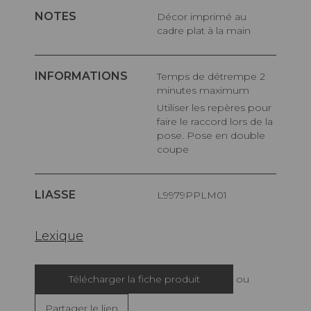
NOTES
Décor imprimé au
cadre plat à la main
INFORMATIONS
Temps de détrempe 2
minutes maximum
Utiliser les repères pour
faire le raccord lors de la
pose. Pose en double
coupe
LIASSE
L9979PPLM01
Lexique
Télécharger la fiche produit
ou
Partager le lien