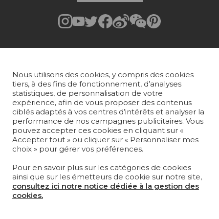
Rejoindre Pierre Frey
COLLECTIONS
Nous utilisons des cookies, y compris des cookies
TISSUS
tiers, à des fins de fonctionnement, d’analyses
statistiques, de personnalisation de votre
PAPIERS PEINTS
expérience, afin de vous proposer des contenus
ciblés adaptés à vos centres d’intérêts et analyser la
performance de nos campagnes publicitaires. Vous
TAPIS ET MOQUETTES
pouvez accepter ces cookies en cliquant sur «
Accepter tout » ou cliquer sur « Personnaliser mes
MOBILIER
choix » pour gérer vos préférences.
PROJETS
Pour en savoir plus sur les catégories de cookies
SUR-MESURE
ainsi que sur les émetteurs de cookie sur notre site,
consultez ici notre notice dédiée à la gestion des
MAGAZINE
cookies.
LA MAISON