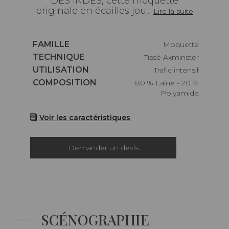
DES INDES, cette moquette
originale en écailles jou...
Lire la suite
Caractéristiques
FAMILLE
Moquette
Caractéristiques
TECHNIQUE
Tissé Axminster
Caractéristiques
UTILISATION
Trafic intensif
Caractéristiques
COMPOSITION
80 % Laine - 20 %
Polyamide
Voir les caractéristiques
Demander un devis
SCÉNOGRAPHIE