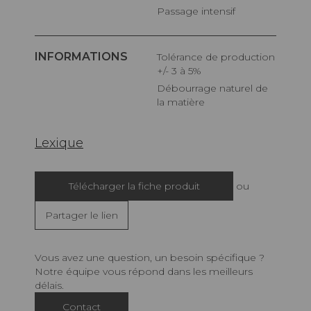
Passage intensif
INFORMATIONS
Tolérance de production
+/- 3 à 5%
Débourrage naturel de
la matière
Lexique
Télécharger la fiche produit
ou
Partager le lien
Vous avez une question, un besoin spécifique ?
Notre équipe vous répond dans les meilleurs
délais.
Contact