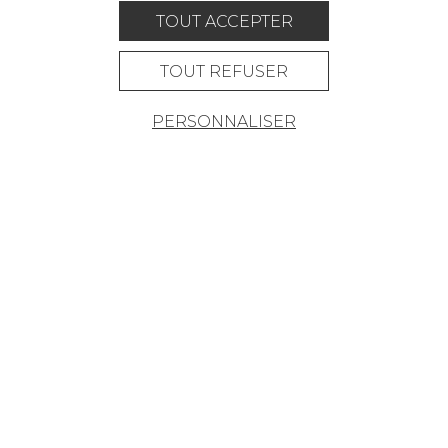
OÙ NOUS TROUVER ?
TOUT ACCEPTER
TOUT REFUSER
PERSONNALISER
Carrière
Contact
Lexique
Mentions légales
Politique générale de protection des
données
Condtions générales de vente
Espace presse
© Pierre Frey - 2026