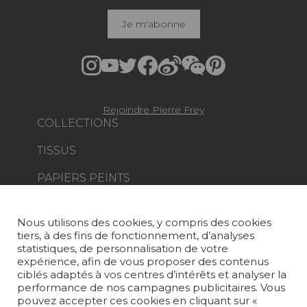
Je m'abonne
Rejoindre Pierre Frey
COLLECTIONS
TISSUS
PAPIERS PEINTS
TAPIS ET MOQUETTES
Nous utilisons des cookies, y compris des cookies
MOBILIER
tiers, à des fins de fonctionnement, d’analyses
PROJETS
statistiques, de personnalisation de votre
expérience, afin de vous proposer des contenus
SUR-MESURE
ciblés adaptés à vos centres d’intérêts et analyser la
performance de nos campagnes publicitaires. Vous
pouvez accepter ces cookies en cliquant sur «
MAGAZINE