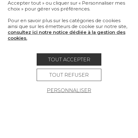
Accepter tout » ou cliquer sur « Personnaliser mes
choix » pour gérer vos préférences.
LA MAISON
Pour en savoir plus sur les catégories de cookies
OÙ NOUS TROUVER ?
ainsi que sur les émetteurs de cookie sur notre site,
consultez ici notre notice dédiée à la gestion des
cookies.
TOUT ACCEPTER
Carrière
Contact
Lexique
Mentions légales
TOUT REFUSER
Politique générale de protection des
PERSONNALISER
données
Condtions générales de vente
Espace presse
© Pierre Frey - 2026