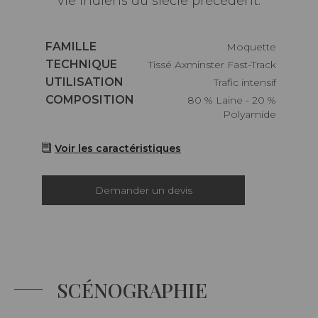
vie indiens du siècle précédent.
Caractéristiques
FAMILLE
Moquette
Caractéristiques
TECHNIQUE
Tissé Axminster Fast-Track
Caractéristiques
UTILISATION
Trafic intensif
Caractéristiques
COMPOSITION
80 % Laine - 20 %
Polyamide
Voir les caractéristiques
Demander un devis
SCÉNOGRAPHIE