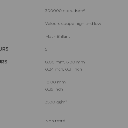
300000 noeuds/m²
Velours coupé high and low
Mat - Brillant
URS
5
URS
8.00 mm, 6.00 mm
0.24 inch, 0.31 inch
10.00 mm
0.39 inch
3500 gr/m²
Non testé