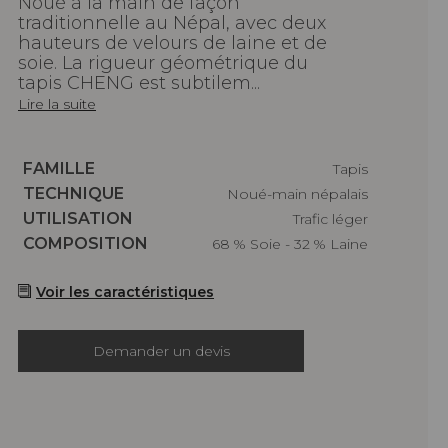
Noué à la main de façon
traditionnelle au Népal, avec deux
hauteurs de velours de laine et de
soie. La rigueur géométrique du
tapis CHENG est subtilem...
Lire la suite
Caractéristiques
FAMILLE
Tapis
Caractéristiques
TECHNIQUE
Noué-main népalais
Caractéristiques
UTILISATION
Trafic léger
Caractéristiques
COMPOSITION
68 % Soie - 32 % Laine
Voir les caractéristiques
Demander un devis