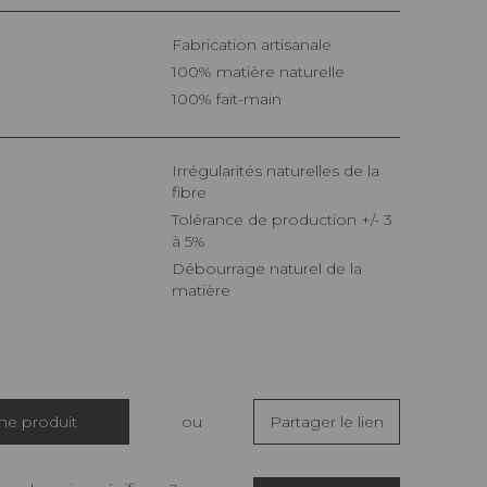
Fabrication artisanale
100% matière naturelle
100% fait-main
Irrégularités naturelles de la
fibre
Tolérance de production +/- 3
à 5%
Débourrage naturel de la
matière
che produit
ou
Partager le lien