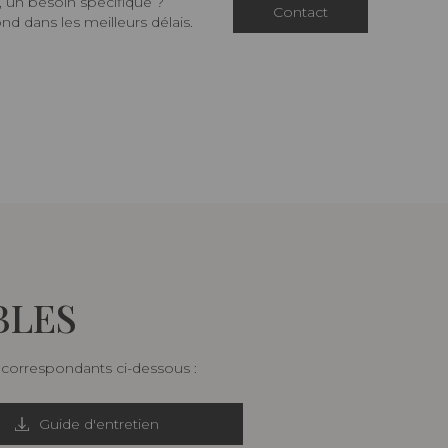
 un besoin spécifique ?
Contact
d dans les meilleurs délais.
BLES
s correspondants ci-dessous :
Guide d'entretien