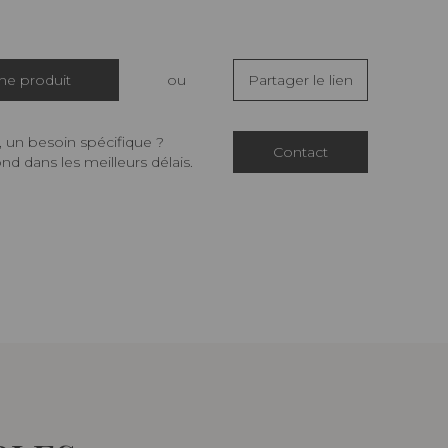
che produit
ou
Partager le lien
 un besoin spécifique ?
Contact
d dans les meilleurs délais.