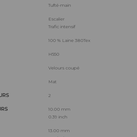
Tufté-main
Escalier
Trafic intensif
100 % Laine 380Tex
H550
Velours coupé
Mat
URS
2
URS
10.00 mm
0.39 inch
13.00 mm