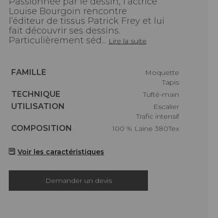
Passionnée par le dessin, l’actrice
Louise Bourgoin rencontre
l’éditeur de tissus Patrick Frey et lui
fait découvrir ses dessins.
Particulièrement séd...
Lire la suite
Caractéristiques
FAMILLE
Moquette
Tapis
Caractéristiques
TECHNIQUE
Tufté-main
Caractéristiques
UTILISATION
Escalier
Trafic intensif
Caractéristiques
COMPOSITION
100 % Laine 380Tex
Voir les caractéristiques
Demander un devis