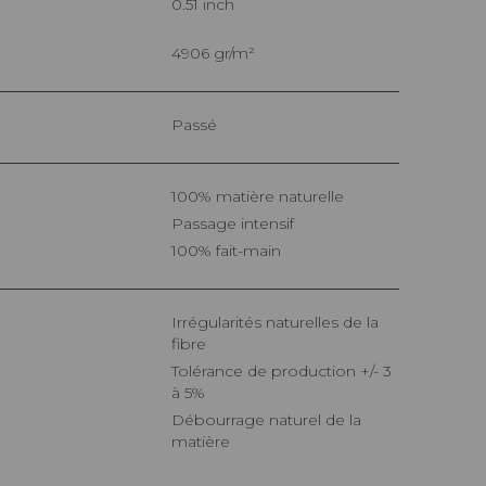
0.51 inch
4906 gr/m²
Passé
100% matière naturelle
Passage intensif
100% fait-main
Irrégularités naturelles de la
fibre
Tolérance de production +/- 3
à 5%
Débourrage naturel de la
matière