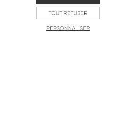
PAPIERS PEINTS
TOUT REFUSER
TAPIS ET MOQUETTES
PERSONNALISER
MOBILIER
PROJETS
SUR-MESURE
MAGAZINE
LA MAISON
OÙ NOUS TROUVER ?
Carrière
Contact
Lexique