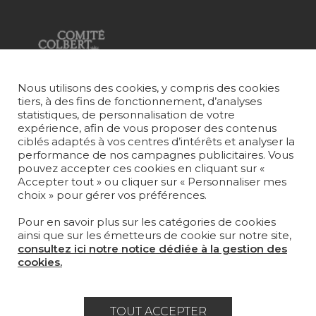
Fondée en 1935, Pierre Frey est une
Nous utilisons des cookies, y compris des cookies
Maison française à l’éclectisme assumé
tiers, à des fins de fonctionnement, d’analyses
qui crée, édite et fabrique des étoffes,
statistiques, de personnalisation de votre
des papiers peints, des tapis sur-mesure
expérience, afin de vous proposer des contenus
et du mobilier d'exception.
ciblés adaptés à vos centres d’intérêts et analyser la
ABONNEZ-VOUS À NOTRE NEWSLETTER
performance de nos campagnes publicitaires. Vous
pouvez accepter ces cookies en cliquant sur «
Accepter tout » ou cliquer sur « Personnaliser mes
Je m'abonne
choix » pour gérer vos préférences.
Pour en savoir plus sur les catégories de cookies
ainsi que sur les émetteurs de cookie sur notre site,
consultez ici notre notice dédiée à la gestion des
cookies.
Rejoindre Pierre Frey
COLLECTIONS
TOUT ACCEPTER
TISSUS