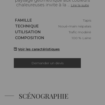
paysage géométrique aux couleurs
chaleureuses invite à la ...
Lire la suite
Caractéristiques
FAMILLE
Tapis
Caractéristiques
TECHNIQUE
Noué-main népalais
Caractéristiques
UTILISATION
Trafic modéré
Caractéristiques
COMPOSITION
100 % Laine
Voir les caractéristiques
Demander un devis
SCÉNOGRAPHIE