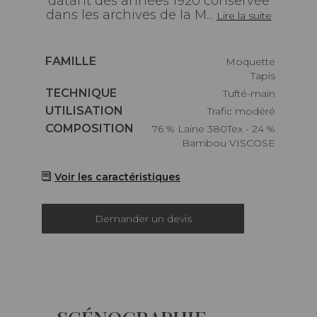
datant des années 1920 conservée
dans les archives de la M...
Lire la suite
Caractéristiques
FAMILLE
Moquette
Tapis
Caractéristiques
TECHNIQUE
Tufté-main
Caractéristiques
UTILISATION
Trafic modéré
Caractéristiques
COMPOSITION
76 % Laine 380Tex - 24 %
Bambou VISCOSE
Voir les caractéristiques
Demander un devis