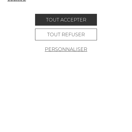
OÙ NOUS TROUVER ?
TOUT ACCEPTER
TOUT REFUSER
Carrière
Contact
Lexique
PERSONNALISER
Mentions légales
Politique générale de protection des
données
Condtions générales de vente
Espace presse
© Pierre Frey - 2026