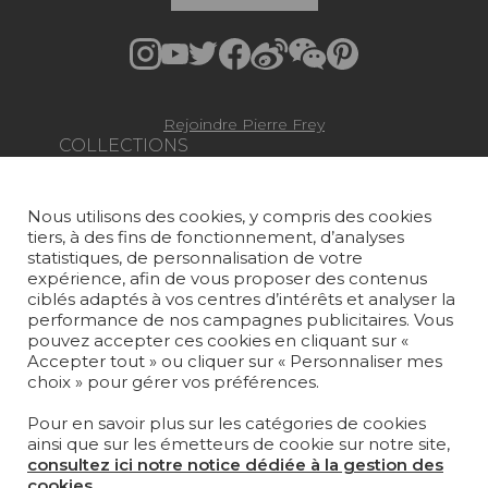
Rejoindre Pierre Frey
COLLECTIONS
TISSUS
Nous utilisons des cookies, y compris des cookies
PAPIERS PEINTS
tiers, à des fins de fonctionnement, d’analyses
statistiques, de personnalisation de votre
TAPIS ET MOQUETTES
expérience, afin de vous proposer des contenus
ciblés adaptés à vos centres d’intérêts et analyser la
MOBILIER
performance de nos campagnes publicitaires. Vous
pouvez accepter ces cookies en cliquant sur «
PROJETS
Accepter tout » ou cliquer sur « Personnaliser mes
choix » pour gérer vos préférences.
SUR-MESURE
Pour en savoir plus sur les catégories de cookies
MAGAZINE
ainsi que sur les émetteurs de cookie sur notre site,
consultez ici notre notice dédiée à la gestion des
LA MAISON
cookies.