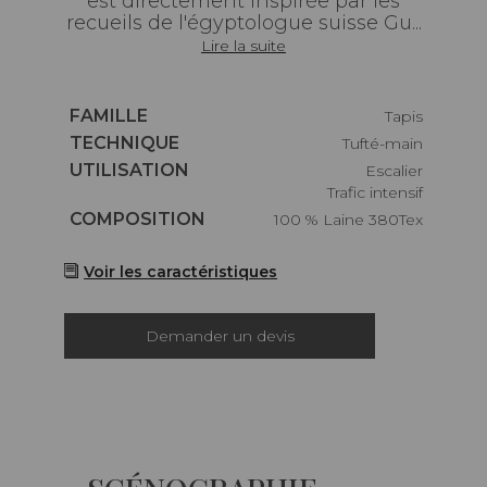
est directement inspirée par les
recueils de l'égyptologue suisse Gu...
Lire la suite
Caractéristiques
FAMILLE
Tapis
Caractéristiques
TECHNIQUE
Tufté-main
Caractéristiques
UTILISATION
Escalier
Trafic intensif
Caractéristiques
COMPOSITION
100 % Laine 380Tex
Voir les caractéristiques
Demander un devis