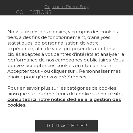
Rejoindre Pierre Frey
COLLECTIONS
TISSUS
Nous utilisons des cookies, y compris des cookies
PAPIERS PEINTS
tiers, à des fins de fonctionnement, d’analyses
statistiques, de personnalisation de votre
TAPIS ET MOQUETTES
expérience, afin de vous proposer des contenus
ciblés adaptés à vos centres d’intérêts et analyser la
MOBILIER
performance de nos campagnes publicitaires. Vous
pouvez accepter ces cookies en cliquant sur «
PROJETS
Accepter tout » ou cliquer sur « Personnaliser mes
choix » pour gérer vos préférences.
SUR-MESURE
Pour en savoir plus sur les catégories de cookies
MAGAZINE
ainsi que sur les émetteurs de cookie sur notre site,
consultez ici notre notice dédiée à la gestion des
LA MAISON
cookies.
OÙ NOUS TROUVER ?
TOUT ACCEPTER