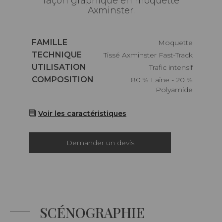
façon graphique en moquette
Axminster.
Caractéristiques
FAMILLE
Moquette
Caractéristiques
TECHNIQUE
Tissé Axminster Fast-Track
Caractéristiques
UTILISATION
Trafic intensif
Caractéristiques
COMPOSITION
80 % Laine - 20 %
Polyamide
Voir les caractéristiques
Demander un devis
SCÉNOGRAPHIE