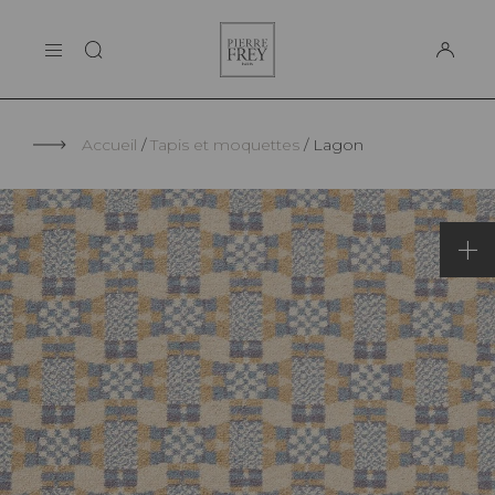
Panneau de gestion des cookies
Pierre
LA MAISON
Frey
SUPPORT
Accueil
Tapis et moquettes
Lagon