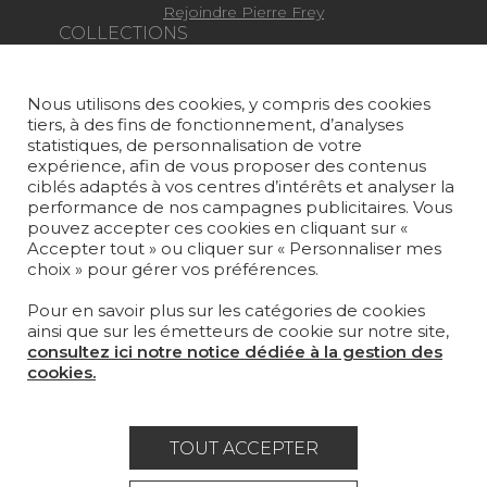
Rejoindre Pierre Frey
COLLECTIONS
TISSUS
Nous utilisons des cookies, y compris des cookies
PAPIERS PEINTS
tiers, à des fins de fonctionnement, d’analyses
statistiques, de personnalisation de votre
TAPIS ET MOQUETTES
expérience, afin de vous proposer des contenus
ciblés adaptés à vos centres d’intérêts et analyser la
performance de nos campagnes publicitaires. Vous
MOBILIER
pouvez accepter ces cookies en cliquant sur «
PROJETS
Accepter tout » ou cliquer sur « Personnaliser mes
choix » pour gérer vos préférences.
SUR-MESURE
Pour en savoir plus sur les catégories de cookies
MAGAZINE
ainsi que sur les émetteurs de cookie sur notre site,
consultez ici notre notice dédiée à la gestion des
LA MAISON
cookies.
OÙ NOUS TROUVER ?
TOUT ACCEPTER