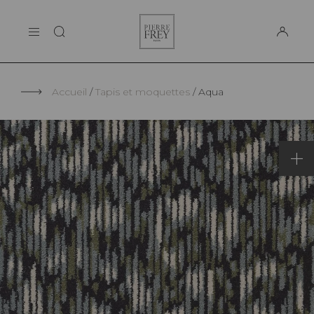
Panneau de gestion des cookies
Pierre
LA MAISON
Frey
SUPPORT
Accueil
Tapis et moquettes
Aqua