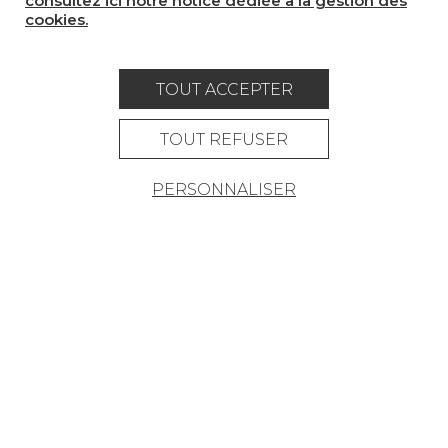
consultez ici notre notice dédiée à la gestion des
LA MAISON
cookies.
OÙ NOUS TROUVER ?
TOUT ACCEPTER
TOUT REFUSER
Carrière
Contact
Lexique
PERSONNALISER
Mentions légales
Politique générale de protection des
données
Condtions générales de vente
Espace presse
© Pierre Frey - 2026