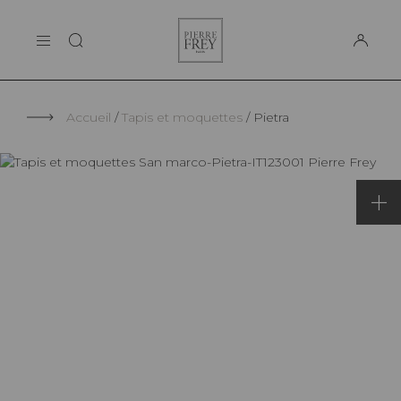
Panneau de gestion des cookies
Pierre
LA MAISON
Frey
SUPPORT
Accueil
Tapis et moquettes
Pietra