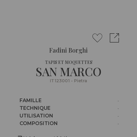
Fadini Borghi
TAPIS ET MOQUETTES
SAN MARCO
IT123001 - Pietra
Caractéristiques
FAMILLE
-
Caractéristiques
TECHNIQUE
-
Caractéristiques
UTILISATION
-
Caractéristiques
COMPOSITION
-