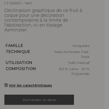
LT126001 - Vert
Déclinaison graphique de ce fruit à
coque pour une décoration
contemporaine à la limite de
l'abstraction, ici en tissage
Axminster.
Caractéristiques
FAMILLE
Moquette
Caractéristiques
TECHNIQUE
Tissé Axminster Fast-
Track
Caractéristiques
UTILISATION
Trafic intensif
Caractéristiques
COMPOSITION
80 % Laine - 20 %
Polyamide
Voir les caractéristiques
Demander un devis