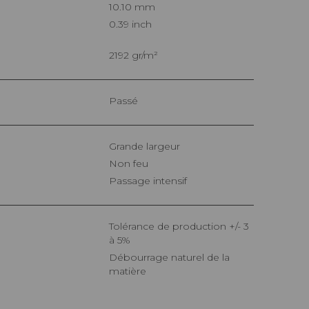
10.10 mm
0.39 inch
2192 gr/m²
Passé
Grande largeur
Non feu
Passage intensif
Tolérance de production +/- 3
à 5%
Débourrage naturel de la
matière