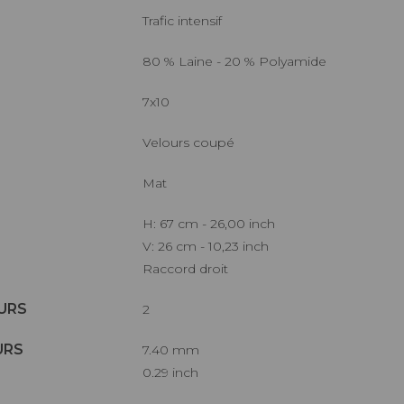
Trafic intensif
80 % Laine - 20 % Polyamide
7x10
Velours coupé
Mat
H: 67 cm - 26,00 inch
V: 26 cm - 10,23 inch
Raccord droit
URS
2
URS
7.40 mm
0.29 inch