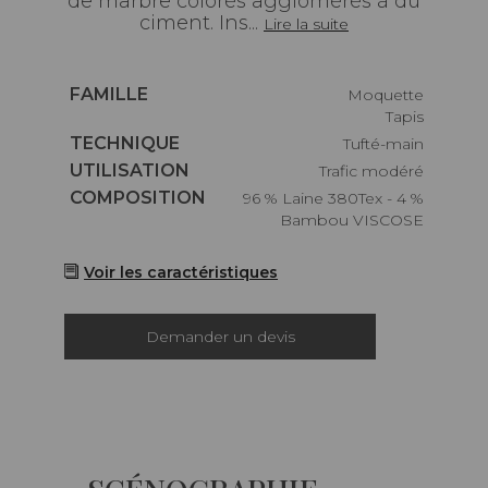
de marbre colorés agglomérés à du
ciment. Ins...
Lire la suite
Caractéristiques
FAMILLE
Moquette
Tapis
Caractéristiques
TECHNIQUE
Tufté-main
Caractéristiques
UTILISATION
Trafic modéré
Caractéristiques
COMPOSITION
96 % Laine 380Tex - 4 %
Bambou VISCOSE
Voir les caractéristiques
Demander un devis