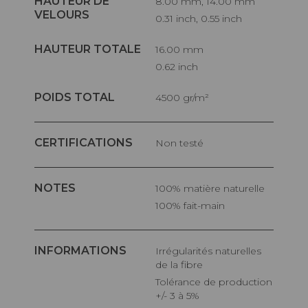
HAUTEUR DE
8.00 mm, 14.00 mm
VELOURS
0.31 inch, 0.55 inch
HAUTEUR TOTALE
16.00 mm
0.62 inch
POIDS TOTAL
4500 gr/m²
CERTIFICATIONS
Non testé
NOTES
100% matière naturelle
100% fait-main
INFORMATIONS
Irrégularités naturelles
de la fibre
Tolérance de production
+/- 3 à 5%