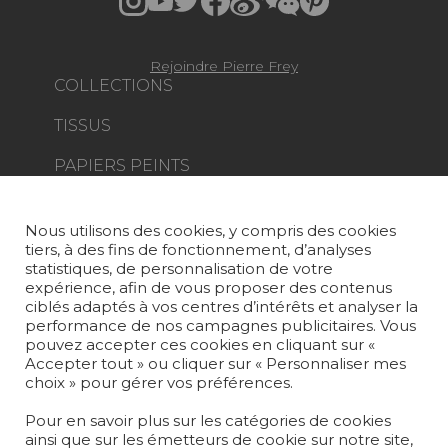
Rejoindre Pierre Frey
COLLECTIONS
TISSUS
PAPIERS PEINTS
TAPIS ET MOQUETTES
Nous utilisons des cookies, y compris des cookies
MOBILIER
tiers, à des fins de fonctionnement, d’analyses
PROJETS
statistiques, de personnalisation de votre
expérience, afin de vous proposer des contenus
SUR-MESURE
ciblés adaptés à vos centres d’intérêts et analyser la
performance de nos campagnes publicitaires. Vous
pouvez accepter ces cookies en cliquant sur «
MAGAZINE
Accepter tout » ou cliquer sur « Personnaliser mes
choix » pour gérer vos préférences.
LA MAISON
Pour en savoir plus sur les catégories de cookies
OÙ NOUS TROUVER ?
ainsi que sur les émetteurs de cookie sur notre site,