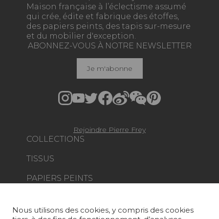
Maison française à l’éclectisme assumé
qui crée, édite et fabrique des étoffes,
des papiers peints, des tapis sur-mesure
et du mobilier d'exception.
ABONNEZ-VOUS À NOTRE NEWSLETTER
Je m'abonne
Rejoindre Pierre Frey
COLLECTIONS
TISSUS
PAPIERS PEINTS
TAPIS ET MOQUETTES
Nous utilisons des cookies, y compris des cookies
MOBILIER