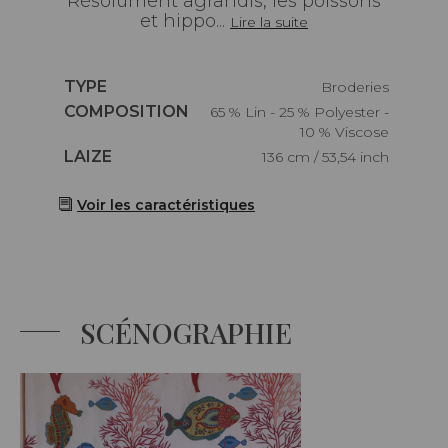
Résolument agrandis, les poissons
et hippo...
Lire la suite
Caractéristiques
TYPE
Broderies
Caractéristiques
COMPOSITION
65 % Lin - 25 % Polyester -
10 % Viscose
Caractéristiques
LAIZE
136 cm / 53,54 inch
Voir les caractéristiques
SCÉNOGRAPHIE