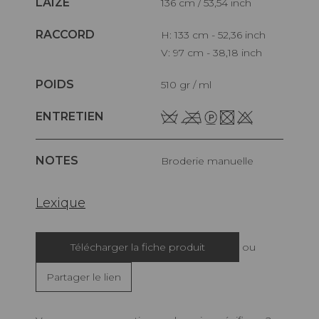
LAIZE
136 cm / 53,54 inch
RACCORD
H: 133 cm - 52,36 inch
V: 97 cm - 38,18 inch
POIDS
510 gr / ml
ENTRETIEN
NOTES
Broderie manuelle
Lexique
Télécharger la fiche produit
ou
Partager le lien