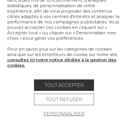
tiers, à des fins de fonctionnement, d’analyses
PROJETS
statistiques, de personnalisation de votre
expérience, afin de vous proposer des contenus
SUR-MESURE
ciblés adaptés à vos centres d’intérêts et analyser la
performance de nos campagnes publicitaires. Vous
pouvez accepter ces cookies en cliquant sur «
MAGAZINE
Accepter tout » ou cliquer sur « Personnaliser mes
choix » pour gérer vos préférences.
LA MAISON
Pour en savoir plus sur les catégories de cookies
OÙ NOUS TROUVER ?
ainsi que sur les émetteurs de cookie sur notre site,
consultez ici notre notice dédiée à la gestion des
cookies.
TOUT ACCEPTER
Carrière
Contact
Lexique
Mentions légales
TOUT REFUSER
Politique générale de protection des
PERSONNALISER
données
Condtions générales de vente