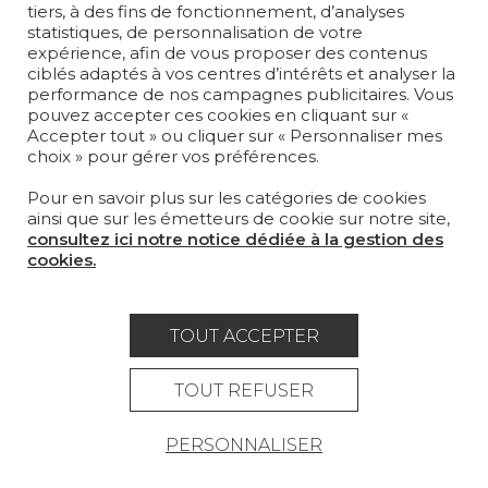
TAPIS ET MOQUETTES
tiers, à des fins de fonctionnement, d’analyses
statistiques, de personnalisation de votre
MOBILIER
expérience, afin de vous proposer des contenus
PROJETS
ciblés adaptés à vos centres d’intérêts et analyser la
performance de nos campagnes publicitaires. Vous
pouvez accepter ces cookies en cliquant sur «
SUR-MESURE
Accepter tout » ou cliquer sur « Personnaliser mes
choix » pour gérer vos préférences.
MAGAZINE
Pour en savoir plus sur les catégories de cookies
LA MAISON
ainsi que sur les émetteurs de cookie sur notre site,
consultez ici notre notice dédiée à la gestion des
OÙ NOUS TROUVER ?
cookies.
TOUT ACCEPTER
Carrière
Contact
Lexique
TOUT REFUSER
Mentions légales
PERSONNALISER
Politique générale de protection des