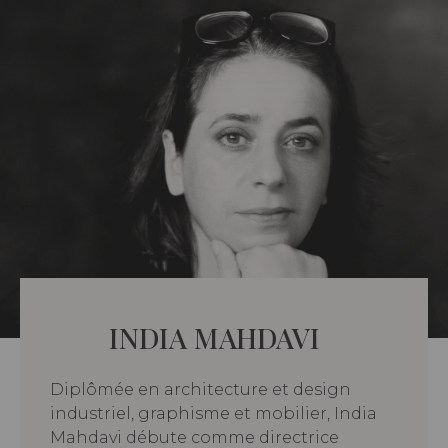
INDIA MAHDAVI
Diplômée en architecture et design
industriel, graphisme et mobilier, India
Mahdavi débute comme directrice