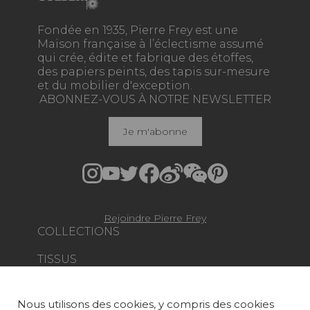
Fondée en 1935, Pierre Frey est une
Maison française à l’éclectisme assumé
qui crée, édite et fabrique des étoffes,
des papiers peints, des tapis sur-mesure
et du mobilier d'exception.
ABONNEZ-VOUS À NOTRE NEWSLETTER
Je m'abonne
Rejoindre Pierre Frey
COLLECTIONS
TISSUS
PAPIERS PEINTS
Nous utilisons des cookies, y compris des cookies