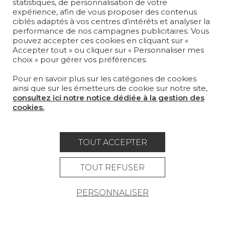
statistiques, de personnalisation de votre
MOBILIER
expérience, afin de vous proposer des contenus
PROJETS
ciblés adaptés à vos centres d’intérêts et analyser la
performance de nos campagnes publicitaires. Vous
pouvez accepter ces cookies en cliquant sur «
SUR-MESURE
Accepter tout » ou cliquer sur « Personnaliser mes
choix » pour gérer vos préférences.
MAGAZINE
Pour en savoir plus sur les catégories de cookies
LA MAISON
ainsi que sur les émetteurs de cookie sur notre site,
consultez ici notre notice dédiée à la gestion des
OÙ NOUS TROUVER ?
cookies.
TOUT ACCEPTER
Carrière
Contact
Lexique
TOUT REFUSER
Mentions légales
PERSONNALISER
Politique générale de protection des
données