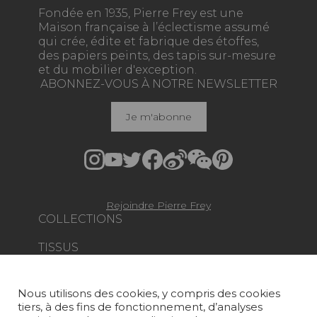
Fondée en 1935, Pierre Frey est une
Maison française à l’éclectisme assumé
qui crée, édite et fabrique des étoffes,
des papiers peints, des tapis sur-mesure
et du mobilier d'exception.
ABONNEZ-VOUS À NOTRE NEWSLETTER
Je m'abonne
Rejoindre Pierre Frey
COLLECTIONS
TISSUS
PAPIERS PEINTS
Nous utilisons des cookies, y compris des cookies
TAPIS ET MOQUETTES
tiers, à des fins de fonctionnement, d’analyses