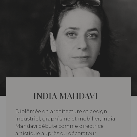
INDIA MAHDAVI
Diplômée en architecture et design
industriel, graphisme et mobilier, India
Mahdavi débute comme directrice
artistique auprès du décorateur