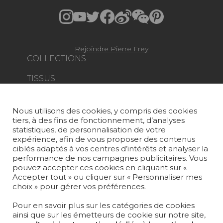
Rejoindre Pierre Frey
COLLECTIONS
TISSUS
PAPIERS PEINTS
Nous utilisons des cookies, y compris des cookies
TAPIS ET MOQUETTES
tiers, à des fins de fonctionnement, d’analyses
statistiques, de personnalisation de votre
MOBILIER
expérience, afin de vous proposer des contenus
PROJETS
ciblés adaptés à vos centres d’intérêts et analyser la
performance de nos campagnes publicitaires. Vous
pouvez accepter ces cookies en cliquant sur «
SUR-MESURE
Accepter tout » ou cliquer sur « Personnaliser mes
choix » pour gérer vos préférences.
MAGAZINE
Pour en savoir plus sur les catégories de cookies
LA MAISON
ainsi que sur les émetteurs de cookie sur notre site,