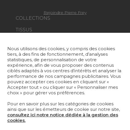
Rejoindre Pierre Frey
COLLECTIONS
TISSUS
PAPIERS PEINTS
Nous utilisons des cookies, y compris des cookies
TAPIS ET MOQUETTES
tiers, à des fins de fonctionnement, d’analyses
statistiques, de personnalisation de votre
MOBILIER
expérience, afin de vous proposer des contenus
PROJETS
ciblés adaptés à vos centres d’intérêts et analyser la
performance de nos campagnes publicitaires. Vous
pouvez accepter ces cookies en cliquant sur «
SUR-MESURE
Accepter tout » ou cliquer sur « Personnaliser mes
choix » pour gérer vos préférences.
MAGAZINE
Pour en savoir plus sur les catégories de cookies
LA MAISON
ainsi que sur les émetteurs de cookie sur notre site,
consultez ici notre notice dédiée à la gestion des
OÙ NOUS TROUVER ?
cookies.