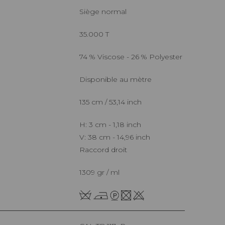
Siège normal
35.000 T
74 % Viscose - 26 % Polyester
Disponible au mètre
135 cm / 53,14 inch
H: 3 cm - 1,18 inch
V: 38 cm - 14,96 inch
Raccord droit
1309 gr / ml