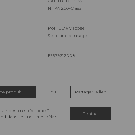
CAL TB 117- Pass
NFPA 260-Class 1
Poil 100% viscose
Se patine à l'usage
F9979212008
che produit
ou
Partager le lien
 un besoin spécifique ?
Contact
d dans les meilleurs délais.