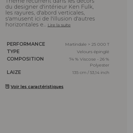
Thème récurrent dans les décors
du designer d'intérieur Ken Fulk,
les rayures, d'abord verticales,
s'amusent ici de l'illusion d'autres
horizontales e...
Lire la suite
Caractéristiques
PERFORMANCE
Martindale > 25 000 T
Caractéristiques
TYPE
Velours épinglé
Caractéristiques
COMPOSITION
74 % Viscose - 26 %
Polyester
Caractéristiques
LAIZE
135 cm / 53,14 inch
Voir les caractéristiques