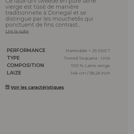
Ce faux-uni tweedé en pure laine
vierge est tissé de manière
traditionnelle à Donegal et se
distingue par les mouchetés qui
ponctuent de fins contrast...
Lire la suite
Caractéristiques
PERFORMANCE
Martindale > 25 000 T
Caractéristiques
TYPE
Tweed Sequana - Unis
Caractéristiques
COMPOSITION
100 % Laine vierge
Caractéristiques
LAIZE
148 cm / 58,26 inch
Voir les caractéristiques