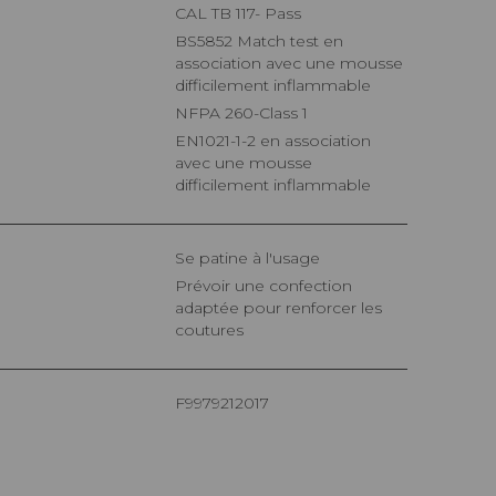
CAL TB 117- Pass
BS5852 Match test en
association avec une mousse
difficilement inflammable
NFPA 260-Class 1
EN1021-1-2 en association
avec une mousse
difficilement inflammable
Se patine à l'usage
Prévoir une confection
adaptée pour renforcer les
coutures
F9979212017