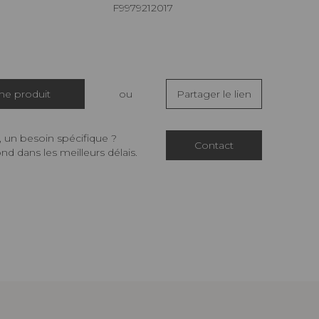
F9979212017
che produit
ou
Partager le lien
 un besoin spécifique ?
Contact
d dans les meilleurs délais.