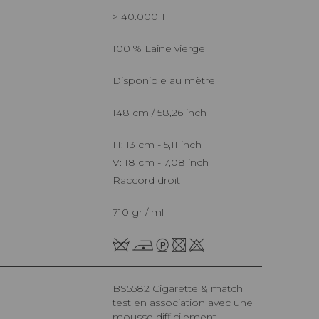
> 40.000 T
100 % Laine vierge
Disponible au mètre
148 cm / 58,26 inch
H: 13 cm - 5,11 inch
V: 18 cm - 7,08 inch
Raccord droit
710 gr / ml
BS5582 Cigarette & match
test en association avec une
mousse difficilement