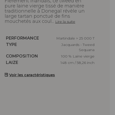
Fièrement Irlandais, ce tweed en
pure laine vierge tissé de manière
traditionnelle à Donegal révèle un
large tartan ponctué de fins
mouchetés aux coul...
Lire la suite
Caractéristiques
PERFORMANCE
Martindale > 25 000 T
Caractéristiques
TYPE
Jacquards - Tweed
Sequana
Caractéristiques
COMPOSITION
100 % Laine vierge
Caractéristiques
LAIZE
148 cm / 58,26 inch
Voir les caractéristiques