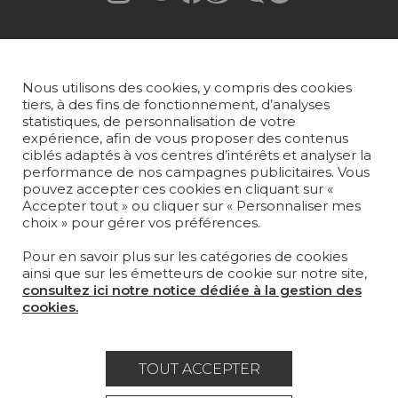
Rejoindre Pierre Frey
COLLECTIONS
Nous utilisons des cookies, y compris des cookies
TISSUS
tiers, à des fins de fonctionnement, d’analyses
statistiques, de personnalisation de votre
PAPIERS PEINTS
expérience, afin de vous proposer des contenus
ciblés adaptés à vos centres d’intérêts et analyser la
performance de nos campagnes publicitaires. Vous
TAPIS ET MOQUETTES
pouvez accepter ces cookies en cliquant sur «
Accepter tout » ou cliquer sur « Personnaliser mes
MOBILIER
choix » pour gérer vos préférences.
PROJETS
Pour en savoir plus sur les catégories de cookies
SUR-MESURE
ainsi que sur les émetteurs de cookie sur notre site,
consultez ici notre notice dédiée à la gestion des
MAGAZINE
cookies.
LA MAISON
OÙ NOUS TROUVER ?
TOUT ACCEPTER