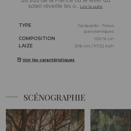
du sud de la France où le lever du
soleil réveille les o...
Lire la suite
Caractéristiques
TYPE
Jacquards - Tissus
panoramiques
Caractéristiques
COMPOSITION
100 % Lin
Caractéristiques
LAIZE
298 cm / 117,32 inch
Voir les caractéristiques
SCÉNOGRAPHIE