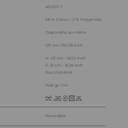
45.000 T
98 % Coton - 2 % Polyamide
Disponible au mètre
129 cm / 50,78 inch
H: 43 cm - 16,92 inch
V: 21 cm - 8,26 inch
Raccord droit
1148 gr / ml
Reversible