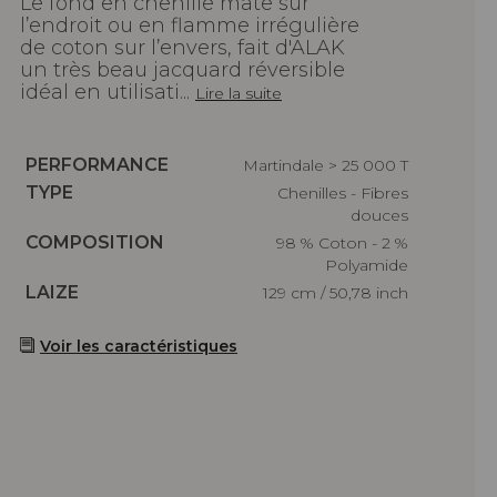
Le fond en chenille mate sur
l’endroit ou en flamme irrégulière
de coton sur l’envers, fait d'ALAK
un très beau jacquard réversible
idéal en utilisati...
Lire la suite
Caractéristiques
PERFORMANCE
Martindale > 25 000 T
Caractéristiques
TYPE
Chenilles - Fibres
douces
Caractéristiques
COMPOSITION
98 % Coton - 2 %
Polyamide
Caractéristiques
LAIZE
129 cm / 50,78 inch
Voir les caractéristiques