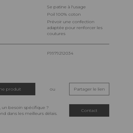
Se patine à l'usage
Poil 100% coton
Prévoir une confection
adaptée pour renforcer les
coutures
F9979212034
che produit
ou
Partager le lien
 un besoin spécifique ?
Contact
d dans les meilleurs délais.