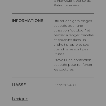
la France.Entreprise du
Patrimoine Vivant.
INFORMATIONS
Utiliser des garnissages
adaptés pour une
utilisation "outdoor" et
penser à ranger matelas
et coussins dans un
endroit propre et sec
quand ils ne sont pas
utilisés
Prévoir une confection
adaptée pour renforcer
les coutures
LIASSE
F9979202409
Lexique