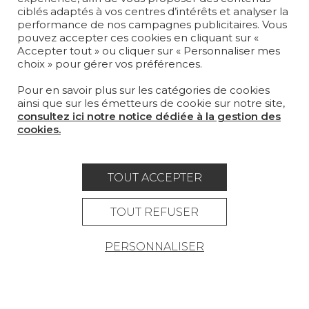
ciblés adaptés à vos centres d’intérêts et analyser la
performance de nos campagnes publicitaires. Vous
TAPIS ET MOQUETTES
pouvez accepter ces cookies en cliquant sur «
Accepter tout » ou cliquer sur « Personnaliser mes
MOBILIER
choix » pour gérer vos préférences.
PROJETS
Pour en savoir plus sur les catégories de cookies
SUR-MESURE
ainsi que sur les émetteurs de cookie sur notre site,
consultez ici notre notice dédiée à la gestion des
MAGAZINE
cookies.
LA MAISON
OÙ NOUS TROUVER ?
TOUT ACCEPTER
TOUT REFUSER
PERSONNALISER
Carrière
Contact
Lexique
Mentions légales