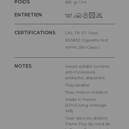
POIDS
669 gr / ml
ENTRETIEN
CERTIFICATIONS
CAL TB 117- Pass
BS5852 Cigarette test
NFPA 260-Class 1
NOTES
Haute solidité lumière,
anti-moisissure,
antitache, déperlant
Tissu lavable
Tissu Indoor-Outdoor
Made in France
(EPV/Living Heritage
Mill)
Tissé dans les ateliers
Pierre Frey du nord de