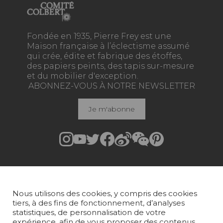
Fondée en 1935, Pierre Frey est une
Maison française à l’éclectisme assumé
qui crée, édite et fabrique des étoffes,
des papiers peints, des tapis sur-mesure
et du mobilier d'exception.
ABONNEZ-VOUS À NOTRE NEWSLETTER
Je m'abonne
Rejoindre Pierre Frey
COLLECTIONS
Nous utilisons des cookies, y compris des cookies
TISSUS
tiers, à des fins de fonctionnement, d’analyses
statistiques, de personnalisation de votre
PAPIERS PEINTS
expérience, afin de vous proposer des contenus