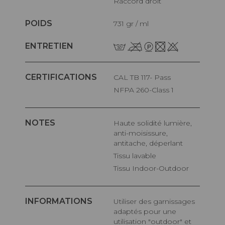
Raccord droit
POIDS
731 gr / ml
ENTRETIEN
CERTIFICATIONS
CAL TB 117- Pass
NFPA 260-Class 1
NOTES
Haute solidité lumière,
anti-moisissure,
antitache, déperlant
Tissu lavable
Tissu Indoor-Outdoor
INFORMATIONS
Utiliser des garnissages
adaptés pour une
utilisation "outdoor" et