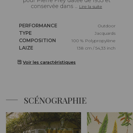
pour Pierre Frey datée de 1955 et
conservée dans ...
Lire la suite
Caractéristiques
PERFORMANCE
Outdoor
Caractéristiques
TYPE
Jacquards
Caractéristiques
COMPOSITION
100 % Polypropylène
Caractéristiques
LAIZE
138 cm / 54,33 inch
Voir les caractéristiques
SCÉNOGRAPHIE