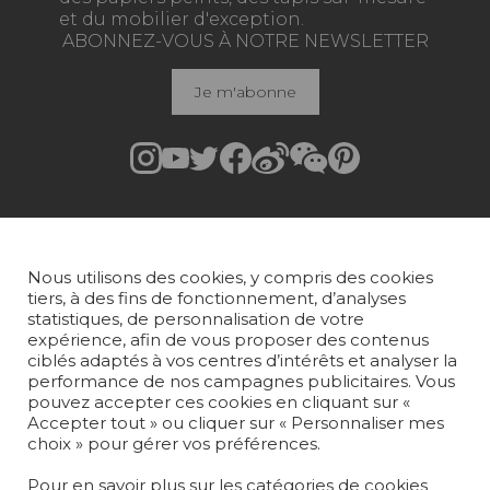
et du mobilier d'exception.
ABONNEZ-VOUS À NOTRE NEWSLETTER
Je m'abonne
Rejoindre Pierre Frey
COLLECTIONS
Nous utilisons des cookies, y compris des cookies
TISSUS
tiers, à des fins de fonctionnement, d’analyses
statistiques, de personnalisation de votre
PAPIERS PEINTS
expérience, afin de vous proposer des contenus
ciblés adaptés à vos centres d’intérêts et analyser la
performance de nos campagnes publicitaires. Vous
TAPIS ET MOQUETTES
pouvez accepter ces cookies en cliquant sur «
Accepter tout » ou cliquer sur « Personnaliser mes
MOBILIER
choix » pour gérer vos préférences.
PROJETS
Pour en savoir plus sur les catégories de cookies