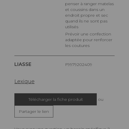
penser à ranger matelas
et coussins dans un
endroit propre et sec
quand ils ne sont pas
utilisés
Prévoir une confection
adaptée pour renforcer
les coutures
LIASSE
F9979202409
Lexique
Télécharger la fiche produit
ou
Partager le lien