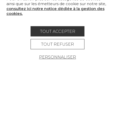
SUR-MESURE
ainsi que sur les émetteurs de cookie sur notre site,
consultez ici notre notice dédiée à la gestion des
MAGAZINE
cookies.
LA MAISON
OÙ NOUS TROUVER ?
TOUT ACCEPTER
TOUT REFUSER
PERSONNALISER
Carrière
Contact
Lexique
Mentions légales
Politique générale de protection des
données
Condtions générales de vente
Espace presse