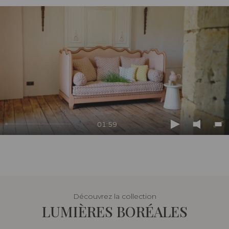
01:59
Play
Mute
En
ful
Découvrez la collection
LUMIÈRES BORÉALES