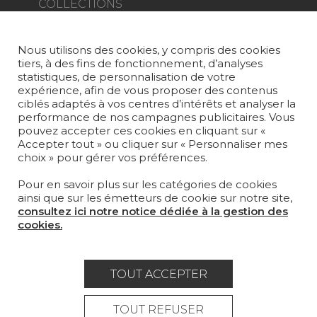
COLLECTIONS
TISSUS
Nous utilisons des cookies, y compris des cookies
PAPIERS PEINTS
tiers, à des fins de fonctionnement, d’analyses
statistiques, de personnalisation de votre
TAPIS ET MOQUETTES
expérience, afin de vous proposer des contenus
ciblés adaptés à vos centres d’intérêts et analyser la
MOBILIER
performance de nos campagnes publicitaires. Vous
pouvez accepter ces cookies en cliquant sur «
PROJETS
Accepter tout » ou cliquer sur « Personnaliser mes
choix » pour gérer vos préférences.
SUR-MESURE
Pour en savoir plus sur les catégories de cookies
MAGAZINE
ainsi que sur les émetteurs de cookie sur notre site,
consultez ici notre notice dédiée à la gestion des
LA MAISON
cookies.
OÙ NOUS TROUVER ?
TOUT ACCEPTER
TOUT REFUSER