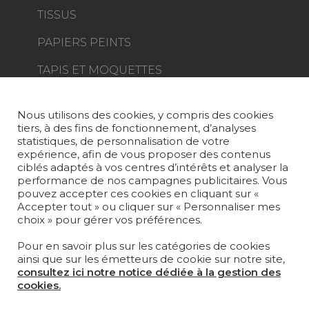
TISSUS
PAPIERS PEINTS
TAPIS ET MOQUETTES
MOBILIER
PROJETS
Nous utilisons des cookies, y compris des cookies
tiers, à des fins de fonctionnement, d’analyses
SUR-MESURE
statistiques, de personnalisation de votre
expérience, afin de vous proposer des contenus
MAGAZINE
ciblés adaptés à vos centres d’intérêts et analyser la
performance de nos campagnes publicitaires. Vous
pouvez accepter ces cookies en cliquant sur «
LA MAISON
Accepter tout » ou cliquer sur « Personnaliser mes
choix » pour gérer vos préférences.
OÙ NOUS TROUVER ?
Pour en savoir plus sur les catégories de cookies
ainsi que sur les émetteurs de cookie sur notre site,
consultez ici notre notice dédiée à la gestion des
cookies.