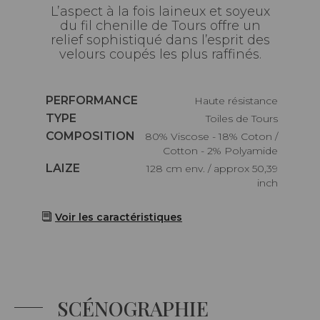
L’aspect à la fois laineux et soyeux
du fil chenille de Tours offre un
relief sophistiqué dans l’esprit des
velours coupés les plus raffinés.
Caractéristiques
PERFORMANCE
haute résistance
Caractéristiques
TYPE
Toiles de Tours
Caractéristiques
COMPOSITION
80% Viscose - 18% Coton /
Cotton - 2% Polyamide
Caractéristiques
LAIZE
128 cm env. / approx 50,39
inch
Voir les caractéristiques
SCÉNOGRAPHIE