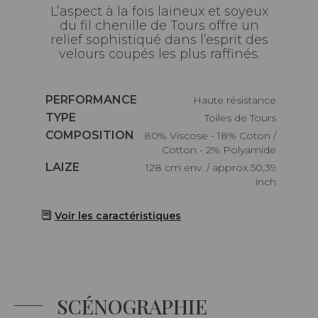
L’aspect à la fois laineux et soyeux
du fil chenille de Tours offre un
relief sophistiqué dans l’esprit des
velours coupés les plus raffinés.
Caractéristiques
PERFORMANCE
haute résistance
Caractéristiques
TYPE
Toiles de Tours
Caractéristiques
COMPOSITION
80% Viscose - 18% Coton /
Cotton - 2% Polyamide
Caractéristiques
LAIZE
128 cm env. / approx 50,39
inch
Voir les caractéristiques
SCÉNOGRAPHIE