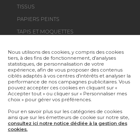
TISSUS
PAPIERS PEINTS
TAPIS ET MOQUETTES
MOBILIER
PROJETS
Nous utilisons des cookies, y compris des cookies
tiers, à des fins de fonctionnement, d’analyses
SUR-MESURE
statistiques, de personnalisation de votre
expérience, afin de vous proposer des contenus
MAGAZINE
ciblés adaptés à vos centres d’intérêts et analyser la
performance de nos campagnes publicitaires. Vous
pouvez accepter ces cookies en cliquant sur «
LA MAISON
Accepter tout » ou cliquer sur « Personnaliser mes
choix » pour gérer vos préférences.
OÙ NOUS TROUVER ?
Pour en savoir plus sur les catégories de cookies
ainsi que sur les émetteurs de cookie sur notre site,
consultez ici notre notice dédiée à la gestion des
cookies.