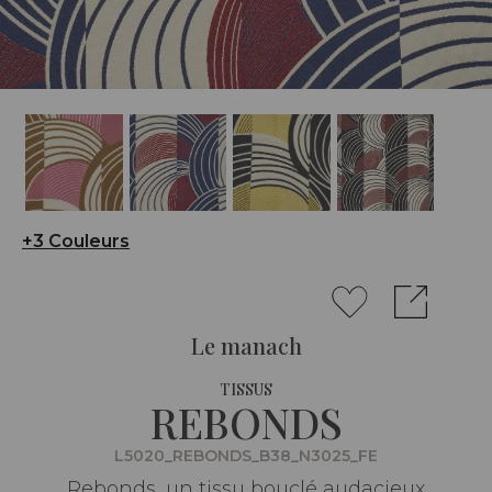
+3 Couleurs
Le manach
TISSUS
REBONDS
L5020_REBONDS_B38_N3025_FE
Rebonds, un tissu bouclé audacieux