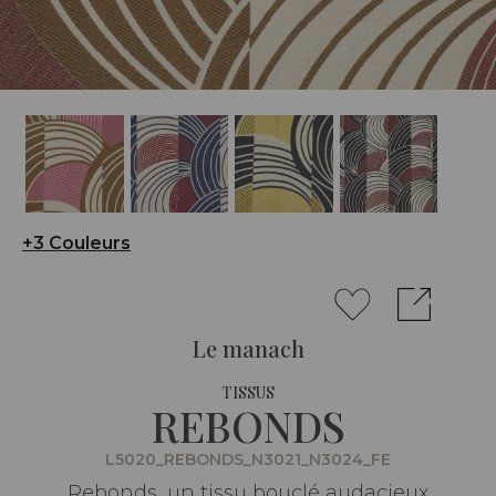
+3 Couleurs
Le manach
TISSUS
REBONDS
L5020_REBONDS_N3021_N3024_FE
Rebonds, un tissu bouclé audacieux