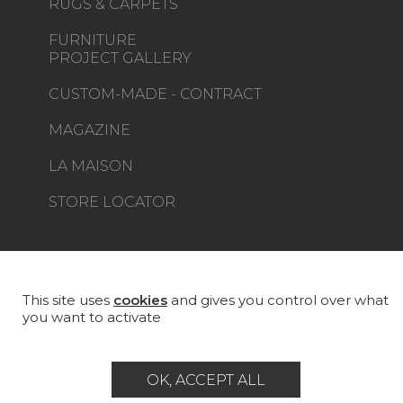
RUGS & CARPETS
FURNITURE
PROJECT GALLERY
CUSTOM-MADE - CONTRACT
MAGAZINE
LA MAISON
STORE LOCATOR
This site uses
cookies
and gives you control over what
you want to activate
Career
Contact
Glossary
Legal Notice
OK, ACCEPT ALL
General data protection policy