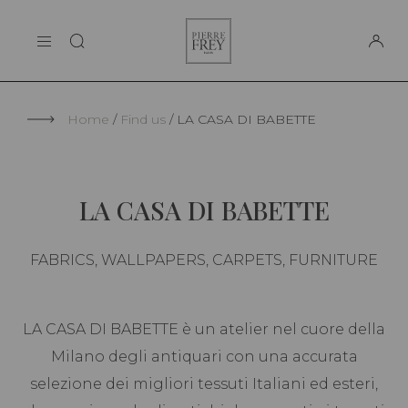
Cookies management panel
Pierre
THE MAISON
Frey
SUPPORT
Home
Find us
LA CASA DI BABETTE
LA CASA DI BABETTE
FABRICS, WALLPAPERS, CARPETS, FURNITURE
LA CASA DI BABETTE è un atelier nel cuore della
Milano degli antiquari con una accurata
selezione dei migliori tessuti Italiani ed esteri,