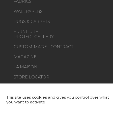
FABRICS
WALLPAPERS
RUGS & CARPETS
FURNITURE
PROJECT GALLERY
CUSTOM-MADE - CONTRACT
MAGAZINE
LA MAISON
STORE LOCATOR
This site uses
cookies
and gives you control over what
you want to activate
Career
Contact
Glossary