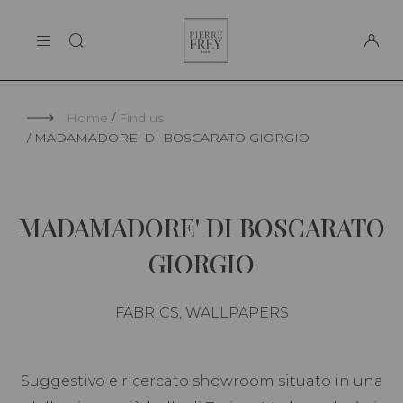
Cookies management panel
Pierre
THE MAISON
Frey
SUPPORT
Home
Find us
MADAMADORE' DI BOSCARATO GIORGIO
MADAMADORE' DI BOSCARATO
GIORGIO
FABRICS, WALLPAPERS
Suggestivo e ricercato showroom situato in una