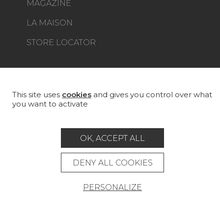
MAGAZINE
LA MAISON
STORE LOCATOR
This site uses
cookies
and gives you control over what
you want to activate
Career
Contact
Glossary
Legal Notice
OK, ACCEPT ALL
General data protection policy
General conditions of sale
Press area
DENY ALL COOKIES
© Pierre Frey - 2026
PERSONALIZE