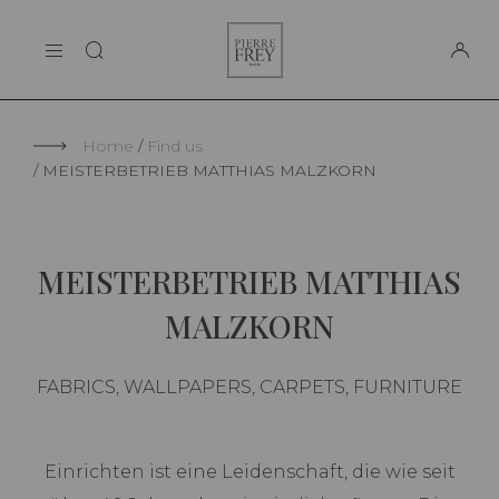
Cookies management panel
Pierre
THE MAISON
Frey
SUPPORT
Home
Find us
MEISTERBETRIEB MATTHIAS MALZKORN
MEISTERBETRIEB MATTHIAS
MALZKORN
FABRICS, WALLPAPERS, CARPETS, FURNITURE
Einrichten ist eine Leidenschaft, die wie seit