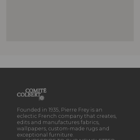
Founded in 1935, Pierre Frey is an
eclectic French company that creates,
edits and manufactures fabrics,
wallpapers, custom-made rugs and
exceptional furniture.