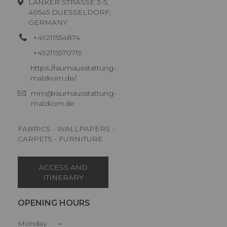
LANKER STRASSE 3-5,
40545 DUESSELDORF,
GERMANY
+49211554874
+492115570719
https://raumausstattung-
malzkorn.de/
mm@raumausstattung-
malzkorn.de
FABRICS - WALLPAPERS -
CARPETS - FURNITURE
ACCESS AND
ITINERARY
OPENING HOURS
Monday
-