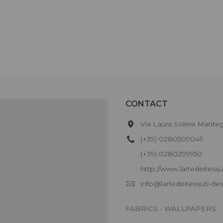
CONTACT
Via Laura Solera Manteg
(+39) 0280509049
(+39) 0280299950
http://www.lartedeitessuti
info@lartedeitessuti-des
FABRICS - WALLPAPERS