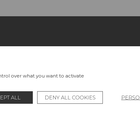
LECTIONS
PROJECT GALLERY
RICS
CUSTOM-MADE - CONTRA
LLPAPERS
MAGAZINE
trol over what you want to activate
S & CARPETS
LA MAISON
EPT ALL
DENY ALL COOKIES
PERSO
RNITURE
STORE LOCATOR
Legal Notice
General data protection policy