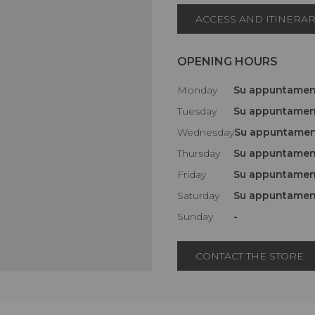
ACCESS AND ITINERA
OPENING HOURS
Monday
Su appuntame
Tuesday
Su appuntame
Wednesday
Su appuntame
Thursday
Su appuntame
Friday
Su appuntame
Saturday
Su appuntame
Sunday
-
CONTACT THE STORE