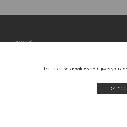
COL
FAB
Founded in 1935, Pierre Frey is an
eclectic French company that
WA
This site uses
cookies
and gives you con
creates, edits and manufactures
fabrics, wallpapers, custom-made
RUG
rugs and exceptional furniture.
OK, ACC
FU
Career
Contact
Glossary