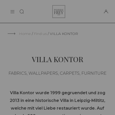
Cookies management panel
Pierre
THE MAISON
Frey
SUPPORT
Home
Find us
VILLA KONTOR
VILLA KONTOR
FABRICS, WALLPAPERS, CARPETS, FURNITURE
Villa Kontor wurde 1999 gegruendet und zog
2013 in eine historische Villa in Leipzig-Miltitz,
welche mit viel Liebe restauriert wurde. Auf