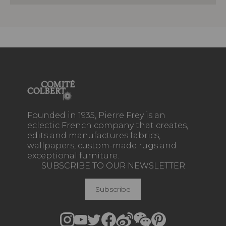
Founded in 1935, Pierre Frey is an
eclectic French company that creates,
edits and manufactures fabrics,
wallpapers, custom-made rugs and
exceptional furniture.
SUBSCRIBE TO OUR NEWSLETTER
Subscribe