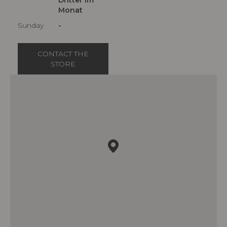
Dritter im
Monat
Sunday
-
CONTACT THE
STORE