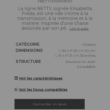
FBETTCH050ME3O
La ligne BETTY, signée Elisabetta
Freda, est une ode intime à la
transmission, à la mémoire et à la
matière. Inspirée d’une chaise
dessinée par son pè...
Lire la suite
Caractéristiques
CATÉGORIE
Chaises
Caractéristiques
DIMENSIONS
L 50 x P 55 x H 90 cm
L 19 x P 21 x H 35 inches
Caractéristiques
STRUCTURE
Structure en acier
inoxydable
Voir les caractéristiques
Voir les tissus compatibles
Demander un devis