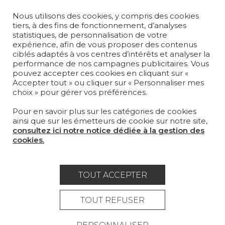
TAPIS ET MOQUETTES
Nous utilisons des cookies, y compris des cookies
MOBILIER
tiers, à des fins de fonctionnement, d’analyses
PROJETS
statistiques, de personnalisation de votre
expérience, afin de vous proposer des contenus
SUR-MESURE
ciblés adaptés à vos centres d’intérêts et analyser la
performance de nos campagnes publicitaires. Vous
pouvez accepter ces cookies en cliquant sur «
MAGAZINE
Accepter tout » ou cliquer sur « Personnaliser mes
choix » pour gérer vos préférences.
LA MAISON
Pour en savoir plus sur les catégories de cookies
OÙ NOUS TROUVER ?
ainsi que sur les émetteurs de cookie sur notre site,
consultez ici notre notice dédiée à la gestion des
cookies.
TOUT ACCEPTER
Carrière
Contact
Lexique
Mentions légales
TOUT REFUSER
Politique générale de protection des