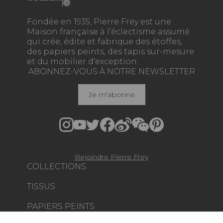
Fondée en 1935, Pierre Frey est une
Maison française à l’éclectisme assumé
qui crée, édite et fabrique des étoffes,
des papiers peints, des tapis sur-mesure
et du mobilier d'exception.
ABONNEZ-VOUS À NOTRE NEWSLETTER
Je m'abonne
Rejoindre Pierre Frey
COLLECTIONS
TISSUS
PAPIERS PEINTS