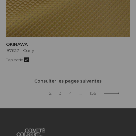
OKINAWA
B7637 - Curry
Tapisserie
Consulter les pages suivantes
1
2
3
4
...
156