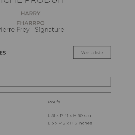
HARRY
FHARRPO
ierre Frey - Signature
Voir la liste
ES
Poufs
L 51 x P 41 x H 50 cm
L 3 x P 2 x H 3 inches