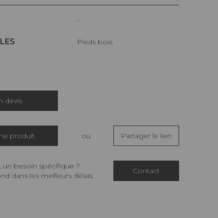
-
LES
Pieds bois
 devis
che produit
ou
Partager le lien
 un besoin spécifique ?
Contact
d dans les meilleurs délais.