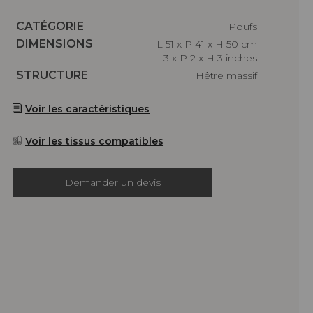
Caractéristiques
CATÉGORIE
Poufs
Caractéristiques
DIMENSIONS
L 51 x P 41 x H 50 cm
L 3 x P 2 x H 3 inches
Caractéristiques
STRUCTURE
Hêtre massif
Voir les caractéristiques
Voir les tissus compatibles
Demander un devis